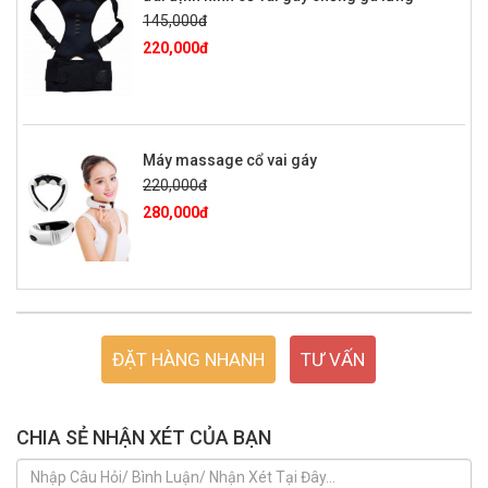
145,000đ
220,000đ
Máy massage cổ vai gáy
220,000đ
280,000đ
ĐẶT HÀNG NHANH
TƯ VẤN
CHIA SẺ NHẬN XÉT CỦA BẠN