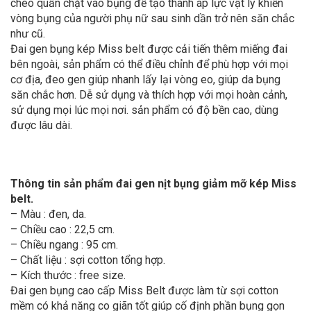
chéo quấn chặt vào bụng để tạo thành áp lực vật lý khiến
vòng bụng của người phụ nữ sau sinh dần trở nên săn chắc
như cũ.
Đai gen bụng kép Miss belt được cải tiến thêm miếng đai
bên ngoài, sản phẩm có thể điều chỉnh để phù hợp với mọi
cơ địa, đeo gen giúp nhanh lấy lại vòng eo, giúp da bụng
săn chắc hơn. Dễ sử dụng và thích hợp với mọi hoàn cảnh,
sử dụng mọi lúc mọi nơi. sản phẩm có độ bền cao, dùng
được lâu dài.
Thông tin sản phẩm đai gen nịt bụng giảm mỡ kép Miss
belt.
– Màu : đen, da.
– Chiều cao : 22,5 cm.
– Chiều ngang : 95 cm.
– Chất liệu : sợi cotton tổng hợp.
– Kích thước : free size.
Đai gen bụng cao cấp Miss Belt được làm từ sợi cotton
mềm có khả năng co giãn tốt giúp cố định phần bụng gọn