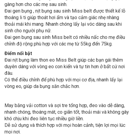
gàng hơn cho các mẹ sau sinh.
Đai gen bụng , nịt bụng sau sinh Miss belt được thiết kế lỗ
thoáng li ti giúp thoát hơi ẩm và tạo cảm giác nhẹ nhàng
thoải mái khi mang. Nhanh chóng lấy lại vóc dáng sau khi
sinh cho người phụ nữ.
Đai gen bụng sau sinh Miss belt có nhiều nấc cho mẹ điều
chỉnh độ rộng phù hợp với các mẹ từ 55kg đến 75kg.
Điểm nổi bật
Đai nịt bụng làm thon eo Miss Belt giúp các bạn gái thêm
duyên dáng với vòng eo con kiến và tự tin hơn ở bất cứ nơi
đâu.
Có thể điều chỉnh để phù hợp với mọi cơ địa, nhanh lấy lại
vòng eo, giúp da bụng săn chắc hơn.
May bằng vải cotton và sợi tre tổng hợp, đeo vào dễ dàng,
nhanh chóng, thoáng mát, co giãn tốt, thoải mái và không gây
khó chịu khi đeo liên tục nhiều giờ liền.
Dễ sử dụng và thích hợp với mọi hoàn cảnh, tiện lợi mọi lúc
mọi nơi.