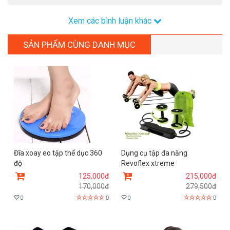
Xem các bình luận khác
SẢN PHẨM CÙNG DANH MỤC
Đĩa xoay eo tập thể dục 360
Dụng cụ tập đa năng
độ
Revoflex xtreme
125,000đ
215,000đ
170,000đ
279,500đ