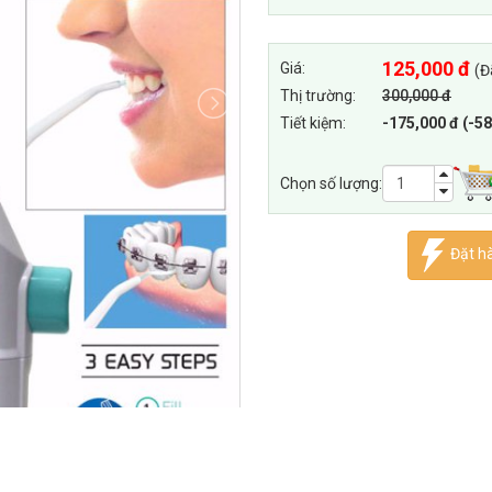
125,000 đ
Giá:
(Đ
Thị trường:
300,000 đ
Tiết kiệm:
-175,000 đ (-5
Chọn số lượng:
Đặt h