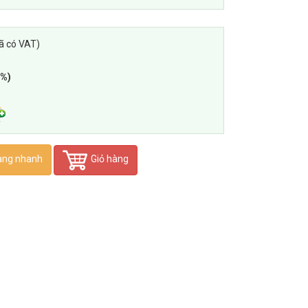
ã có VAT)
8%)
àng nhanh
Giỏ hàng