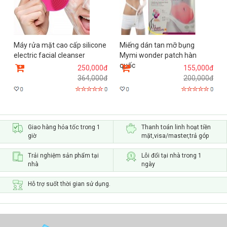
Máy rửa mặt cao cấp silicone
Miếng dán tan mỡ bụng
electric facial cleanser
Mymi wonder patch hàn
quốc
250,000đ
155,000đ
364,000đ
200,000đ
Giao hàng hỏa tốc trong 1
Thanh toán linh hoạt tiền
giờ
mặt,visa/master,trả góp
Trải nghiệm sản phẩm tại
Lỗi đổi tại nhà trong 1
nhà
ngày
Hỗ trợ suốt thời gian sử dụng.