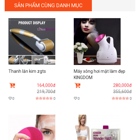
SẢN PHẨM CÙNG DANH MỤC
Thanh lăn kim zgts
Máy xông hơi mặt làm đẹp
KINGDOM
164,000đ
280,000đ
219,700đ
355,600đ