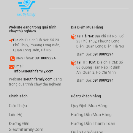
Website đang trong quá trình
Địa Điểm Mua Hàng
chạy thử nghiệm.
Tại Hà Nội:
Địa chỉ Hà Nội: Số
Địa chỉ:
Địa chỉ Hà Nội: Số 23
23 Phú Thụy, Phường Long
Phú Thụy, Phường Long Biên,
Biên, Quận Long Biên, Hà Nội
Quận Long Biên, Hà Nội
Bấm Gọi:
0918009294
Điện Thoại:
0918009294
Tại TP. HCM:
Địa chỉ HCM: Số
Email:
66 Đường Trần Não, P. Bình
info@sieuthifamily.com
An, Quận 2, Hồ Chí Minh
Website
sieuthifamily.com
đang
Bấm Gọi:
0918009294
trong quá trình chạy thử nghiệm
Chính sách
Hỗ trợ khách hàng
Giới Thiệu
Quy Định Mua Hàng
Liên Hệ
Hướng Dẫn Mua Hàng
Đường Đến
Hướng Dẫn Thanh Toán
Sieuthifamily.com
Quản Lý Giỏ Hàng