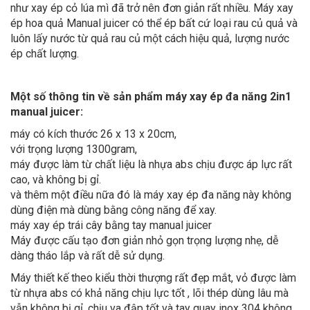
như xay ép cỏ lúa mì đã trở nên đơn giản rất nhiều. Máy xay
ép hoa quả Manual juicer có thể ép bất cứ loại rau củ quả và
luôn lấy nước từ quả rau củ một cách hiệu quả, lượng nước
ép chất lượng.
Một số thông tin về sản phẩm máy xay ép đa năng 2in1
manual juicer:
máy có kích thước 26 x 13 x 20cm,
với trọng lượng 1300gram,
máy được làm từ chất liệu là nhựa abs chịu được áp lực rất
cao, và không bị gỉ.
và thêm một điều nữa đó là máy xay ép đa năng này không
dùng điện mà dùng bằng công năng để xay.
máy xay ép trái cây bằng tay manual juicer
Máy được cấu tạo đơn giản nhỏ gọn trọng lượng nhẹ, dễ
dàng tháo lắp và rất dễ sử dụng.
Máy thiết kế theo kiểu thời thượng rất đẹp mắt, vỏ được làm
từ nhựa abs có khả năng chịu lực tốt , lõi thép dùng lâu mà
vẫn không bị gỉ, chịu va đập tốt và tay quay inox 304 không