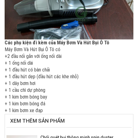
Các phụ kiện đi kèm của Máy Bơm Và Hút Bụi Ô Tô
Máy Bơm Và Hút Bụi Ô Tô có
+2 đầu nối gắn với ống nối dài
+ 1 ống nối dài
+ 1 đầu hút có bàn chải
+ 1 đầu hút dẹp (đầu hút các khe nhỏ)
+ 1 dây bơm hơi
+ 1 cầu chì dự phòng
+ 1 kim bơm bóng bay
+ 1 kim bơm bóng đá
+ 1 kim bơm xe đạp
XEM THÊM SẢN PHẨM
Chổi quét bụi thông minh spin duster