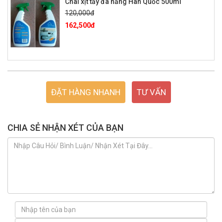
Chai xịt tẩy đa năng Hàn Quốc 500ml
120,000đ
162,500đ
ĐẶT HÀNG NHANH
TƯ VẤN
CHIA SẺ NHẬN XÉT CỦA BẠN