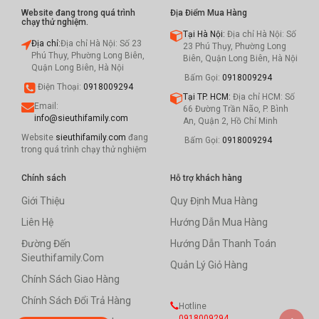
Website đang trong quá trình
Địa Điểm Mua Hàng
chạy thử nghiệm.
Tại Hà Nội:
Địa chỉ Hà Nội: Số
Địa chỉ:
Địa chỉ Hà Nội: Số 23
23 Phú Thụy, Phường Long
Phú Thụy, Phường Long Biên,
Biên, Quận Long Biên, Hà Nội
Quận Long Biên, Hà Nội
Bấm Gọi:
0918009294
Điện Thoại:
0918009294
Tại TP. HCM:
Địa chỉ HCM: Số
Email:
66 Đường Trần Não, P. Bình
info@sieuthifamily.com
An, Quận 2, Hồ Chí Minh
Website
sieuthifamily.com
đang
Bấm Gọi:
0918009294
trong quá trình chạy thử nghiệm
Chính sách
Hỗ trợ khách hàng
Giới Thiệu
Quy Định Mua Hàng
Liên Hệ
Hướng Dẫn Mua Hàng
Đường Đến
Hướng Dẫn Thanh Toán
Sieuthifamily.com
Quản Lý Giỏ Hàng
Chính Sách Giao Hàng
Chính Sách Đổi Trả Hàng
Hotline
0918009294