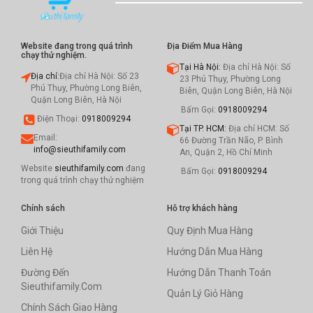
Website đang trong quá trình
Địa Điểm Mua Hàng
chạy thử nghiệm.
Tại Hà Nội:
Địa chỉ Hà Nội: Số
Địa chỉ:
Địa chỉ Hà Nội: Số 23
23 Phú Thụy, Phường Long
Phú Thụy, Phường Long Biên,
Biên, Quận Long Biên, Hà Nội
Quận Long Biên, Hà Nội
Bấm Gọi:
0918009294
Điện Thoại:
0918009294
Tại TP. HCM:
Địa chỉ HCM: Số
Email:
66 Đường Trần Não, P. Bình
info@sieuthifamily.com
An, Quận 2, Hồ Chí Minh
Website
sieuthifamily.com
đang
Bấm Gọi:
0918009294
trong quá trình chạy thử nghiệm
Chính sách
Hỗ trợ khách hàng
Giới Thiệu
Quy Định Mua Hàng
Liên Hệ
Hướng Dẫn Mua Hàng
Đường Đến
Hướng Dẫn Thanh Toán
Sieuthifamily.com
Quản Lý Giỏ Hàng
Chính Sách Giao Hàng