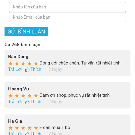
GỬI BÌNH LUẬN
Có 268 bình luận
Bác Dũng
Đóng gói chắc chắn. Tư vấn rất nhiệt tình.
Trả Lời
Thích
2 Ngày
Hoang Vu
Cảm ơn shop, phục vụ rất nhiệt tình
Trả Lời
Thích
2 Ngày
Ha Gia
E can mua 1 bo
Trả Lời
Thích
2 Ngày