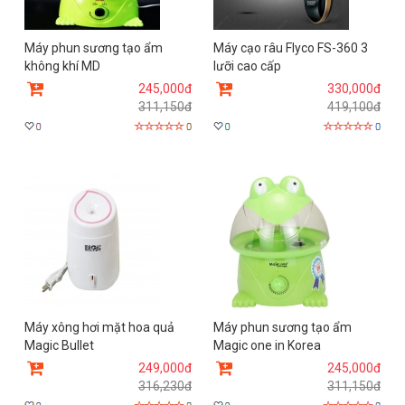
Máy phun sương tạo ẩm
Máy cạo râu Flyco FS-360 3
không khí MD
lưỡi cao cấp
245,000đ
330,000đ
311,150đ
419,100đ
Máy xông hơi mặt hoa quả
Máy phun sương tạo ẩm
Magic Bullet
Magic one in Korea
249,000đ
245,000đ
316,230đ
311,150đ