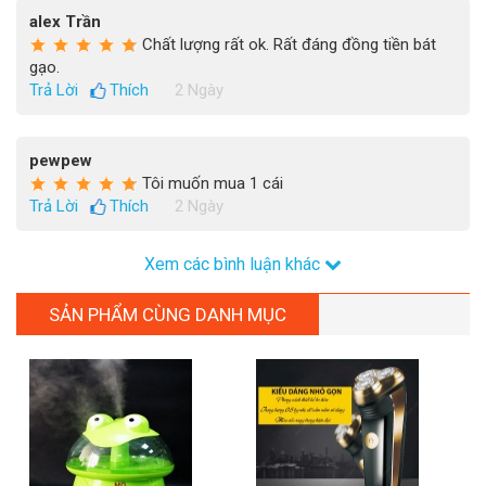
alex Trần
Chất lượng rất ok. Rất đáng đồng tiền bát
gạo.
Trả Lời
Thích
2 Ngày
pewpew
Tôi muốn mua 1 cái
Trả Lời
Thích
2 Ngày
Xem các bình luận khác
SẢN PHẨM CÙNG DANH MỤC