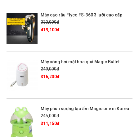
Máy cạo râu Flyco FS-360 3 lưỡi cao cấp
330,000đ
419,100đ
Máy xông hơi mặt hoa quả Magic Bullet
249,000đ
316,230đ
Máy phun sương tạo ẩm Magic one in Korea
245,000đ
311,150đ